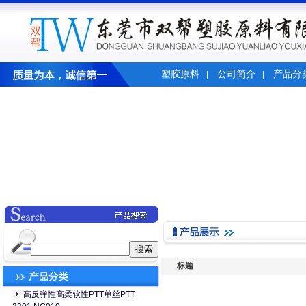
塑胶原料
公司简介
产品分
|
|
标题
高反弹性高柔软性PTT单丝PTT