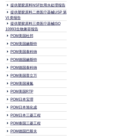
提供塑胶原料NSF饮用水处理报告
提供塑胶原料二类医疗器械USP 第
VI 类报告
提供塑胶原料三类医疗器械ISO
10993生物兼容报告
POM美国杜邦
POM美国赫斯特
POM美国泰科纳
POM德国赫斯特
POM德国泰科纳
POM美国普立万
POM美国液氮
POM美国RTP
POM日本宝理
POM日本旭化成
POM日本三菱工程
POM泰国三菱工程
POM德国巴斯夫