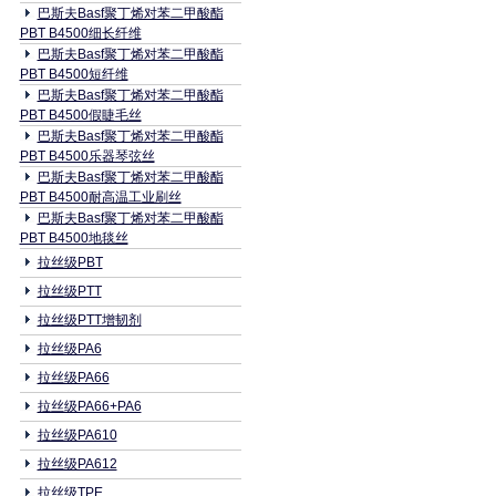
巴斯夫Basf聚丁烯对苯二甲酸酯
PBT B4500细长纤维
巴斯夫Basf聚丁烯对苯二甲酸酯
PBT B4500短纤维
巴斯夫Basf聚丁烯对苯二甲酸酯
PBT B4500假睫毛丝
巴斯夫Basf聚丁烯对苯二甲酸酯
PBT B4500乐器琴弦丝
巴斯夫Basf聚丁烯对苯二甲酸酯
PBT B4500耐高温工业刷丝
巴斯夫Basf聚丁烯对苯二甲酸酯
PBT B4500地毯丝
拉丝级PBT
拉丝级PTT
拉丝级PTT增韧剂
拉丝级PA6
拉丝级PA66
拉丝级PA66+PA6
拉丝级PA610
拉丝级PA612
拉丝级TPE